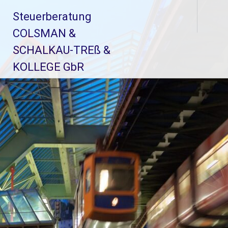
Zum
Steuerberatung
Inhalt
springen
COLSMAN &
SCHALKAU-TREß &
KOLLEGE GbR