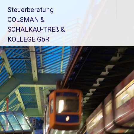
Zum
Steuerberatung
Inhalt
springen
COLSMAN &
SCHALKAU-TREß &
KOLLEGE GbR