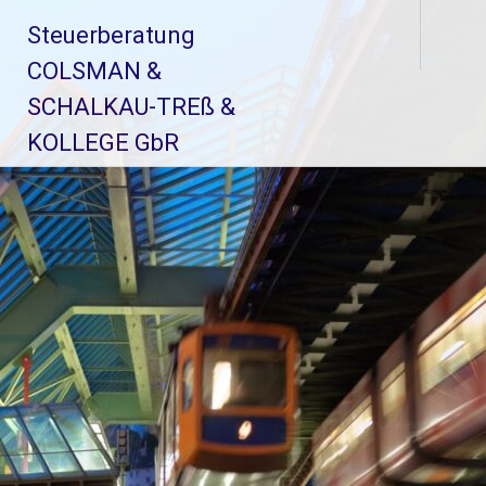
Zum
Steuerberatung
Inhalt
springen
COLSMAN &
SCHALKAU-TREß &
KOLLEGE GbR